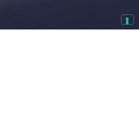
01/01/2025 - IN PRIMO PIANO
BUON ANNO NUOVO
La Melandri Emanuele augura a tutti un felice anno nuovo